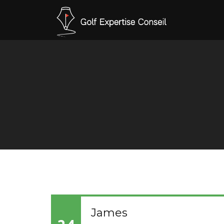
TESTIMONIALS
Manages testimonial
James