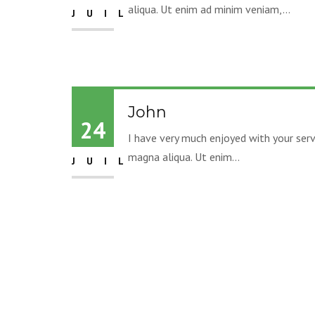
aliqua. Ut enim ad minim veniam,...
JUIL
John
24
I have very much enjoyed with your serv
magna aliqua. Ut enim...
JUIL