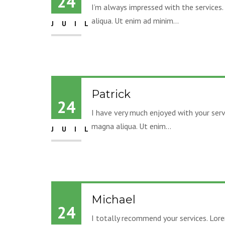
24
I’m always impressed with the services.
aliqua. Ut enim ad minim...
JUIL
Patrick
24
I have very much enjoyed with your serv
magna aliqua. Ut enim...
JUIL
Michael
24
I totally recommend your services. Lore